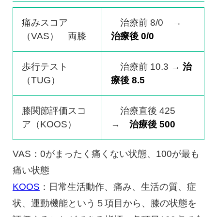
痛みスコア
治療前 8/0 →
（VAS） 両膝
治療後 0/0
歩行テスト
治療前 10.3 →
治
（TUG）
療後 8.5
膝関節評価スコ
治療直後 425
ア（KOOS）
→
治療後 500
VAS：0がまったく痛くない状態、100が最も
痛い状態
KOOS
：日常生活動作、痛み、生活の質、症
状、運動機能という５項目から、膝の状態を