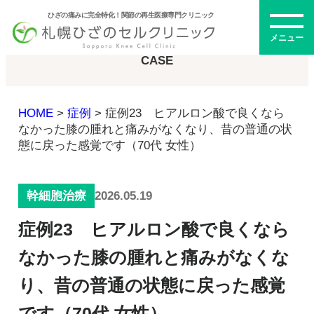
ひざの痛みに完全特化！関節の再生医療専門クリニック
症例
メニュー
CASE
HOME
>
症例
>
症例23 ヒアルロン酸で良くなら
初めての方へ
なかった膝の腫れと痛みがなくなり、昔の普通の状
態に戻った感覚です（70代 女性）
メニュー・料金
2026.05.19
幹細胞治療
ひざの再生医療とは
症例23 ヒアルロン酸で良くなら
再生医療とは
幹細胞治療
なかった膝の腫れと痛みがなくな
PRP治療
り、昔の普通の状態に戻った感覚
ドクター紹介
幹細胞培養上清液
です（70代 女性）