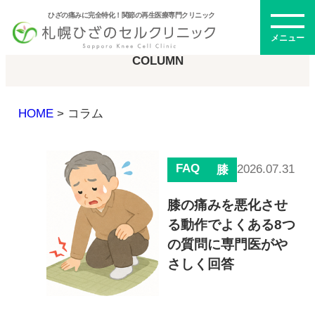
ひざの痛みに完全特化！関節の再生医療専門クリニック
コラム
メニュー
COLUMN
HOME
>
コラム
初めての方へ
FAQ
2026.07.31
膝
メニュー・料金
膝の痛みを悪化させ
る動作でよくある8つ
ひざの再生医療とは
再生医療とは
の質問に専門医がや
幹細胞治療
さしく回答
PRP治療
ドクター紹介
幹細胞培養上清液