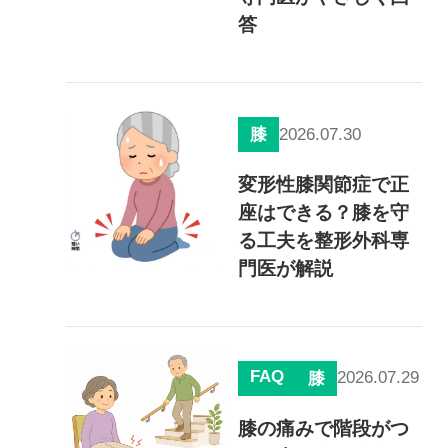
0120-117-560
答
※上記電話番号をタップで電話が繋がります
電話受付時間：月〜金／9:00〜16:30（土日祝休）
2026.07.30
膝
変形性膝関節症で正
座はできる？膝を守
る工夫を整形外科専
門医が解説
FAQ
2026.07.29
膝
膝の痛みで階段がつ