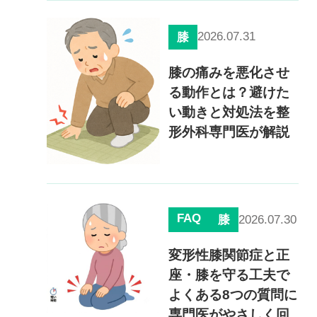
慢性疼痛
症例
2026.07.31
膝
膝の痛みを悪化させ
よくある質問
る動作とは？避けた
い動きと対処法を整
形外科専門医が解説
クリニック紹介
お知らせ
採用情報
コラム
FAQ
2026.07.30
膝
予約フォーム
変形性膝関節症と正
座・膝を守る工夫で
よくある8つの質問に
治療電話相談はこちら
専門医がやさしく回