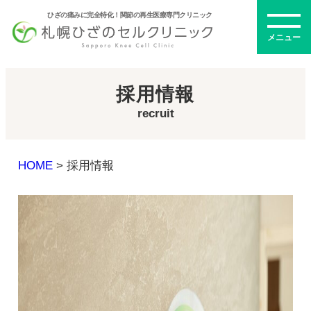
ひざの痛みに完全特化！関節の再生医療専門クリニック
メニュー
採用情報
recruit
初めての方へ
HOME
>
採用情報
メニュー・料金
ひざの再生医療とは
再生医療とは
幹細胞治療
PRP治療
ドクター紹介
幹細胞培養上清液