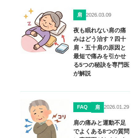
0120-117-560
2026.03.09
肩
※上記電話番号をタップで電話が繋がります
夜も眠れない肩の痛
電話受付時間：月〜金／9:00〜16:30（土日祝休）
みはどう治す？四十
肩・五十肩の原因と
最短で痛みを引かせ
る5つの秘訣を専門医
が解説
FAQ
2026.01.29
肩
肩の痛みと運動不足
でよくある8つの質問