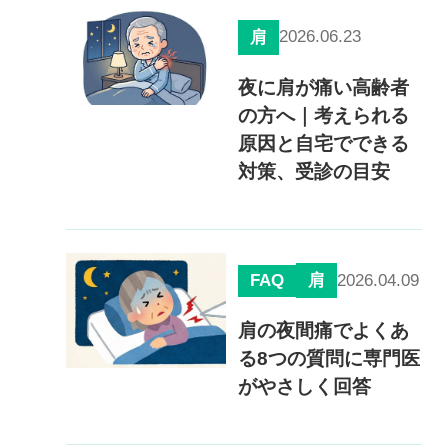
慢性疼痛
2026.06.23
肩
症例
夜に肩が痛い高齢者
の方へ｜考えられる
よくある質問
原因と自宅でできる
対策、受診の目安
クリニック紹介
FAQ
2026.04.09
肩
お知らせ
採用情報
コラム
肩の夜間痛でよくあ
予約フォーム
る8つの質問に専門医
がやさしく回答
治療電話相談はこちら