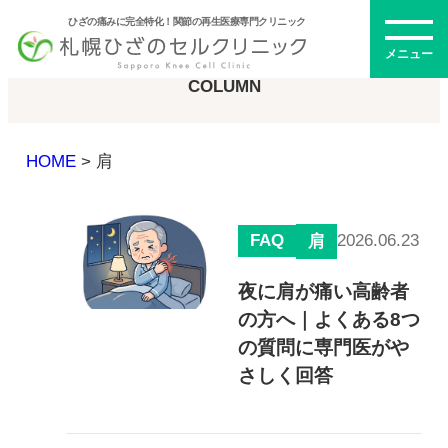
ひざの痛みに完全特化！関節の再生医療専門クリニック
コラム
メニュー
COLUMN
HOME
>
肩
初めての方へ
FAQ
2026.06.23
肩
メニュー・料金
夜に肩が痛い高齢者
の方へ｜よくある8つ
ひざの再生医療とは
再生医療とは
の質問に専門医がや
幹細胞治療
さしく回答
PRP治療
ドクター紹介
幹細胞培養上清液