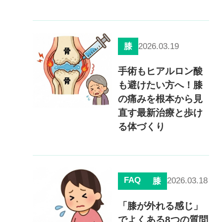
0120-117-560
※上記電話番号をタップで電話が繋がります
2026.03.19
膝
電話受付時間：月〜金／9:00〜16:30（土日祝休）
手術もヒアルロン酸
も避けたい方へ！膝
の痛みを根本から見
直す最新治療と歩け
る体づくり
FAQ
2026.03.18
膝
「膝が外れる感じ」
でよくある8つの質問