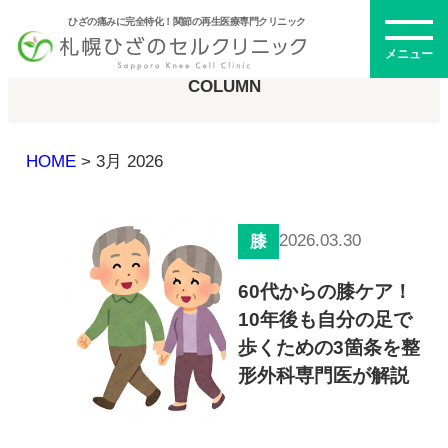
ひざの痛みに完全特化！関節の再生医療専門クリニック
コラム
メニュー
COLUMN
HOME
>
3月 2026
初めての方へ
2026.03.30
膝
メニュー・料金
60代からの膝ケア！
10年後も自分の足で
ひざの再生医療とは
再生医療とは
歩くための3箇条を整
幹細胞治療
形外科専門医が解説
PRP治療
ドクター紹介
幹細胞培養上清液