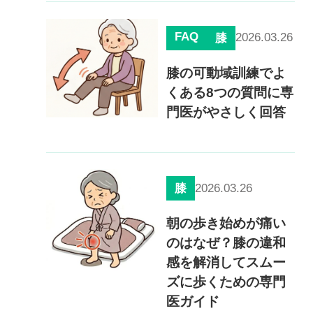
慢性疼痛
症例
FAQ
2026.03.26
膝
膝の可動域訓練でよ
よくある質問
くある8つの質問に専
門医がやさしく回答
クリニック紹介
2026.03.26
膝
お知らせ
採用情報
コラム
朝の歩き始めが痛い
のはなぜ？膝の違和
予約フォーム
感を解消してスムー
ズに歩くための専門
治療電話相談はこちら
医ガイド