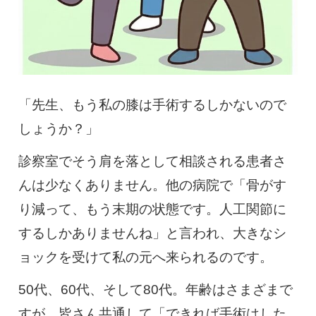
0120-117-560
※上記電話番号をタップで電話が繋がります
電話受付時間：月〜金／9:00〜16:30（土日祝休）
「先生、もう私の膝は手術するしかないので
しょうか？」
診察室でそう肩を落として相談される患者さ
んは少なくありません。他の病院で「骨がす
り減って、もう末期の状態です。人工関節に
するしかありませんね」と言われ、大きなシ
ョックを受けて私の元へ来られるのです。
50代、60代、そして80代。年齢はさまざまで
すが、皆さん共通して「できれば手術はした