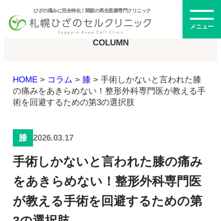
ひざの痛みに完全特化！関節の再生医療専門クリニック
コラム
メニュー
COLUMN
HOME
>
コラム
>
膝
>
手術しかないと言われた膝
初めての方へ
の痛みをあきらめない！整形外科専門医が教える手
術を回避するための第3の選択肢
メニュー・料金
2026.03.17
膝
ひざの再生医療とは
手術しかないと言われた膝の痛み
再生医療とは
幹細胞治療
をあきらめない！整形外科専門医
PRP治療
が教える手術を回避するための第
ドクター紹介
幹細胞培養上清液
3の選択肢