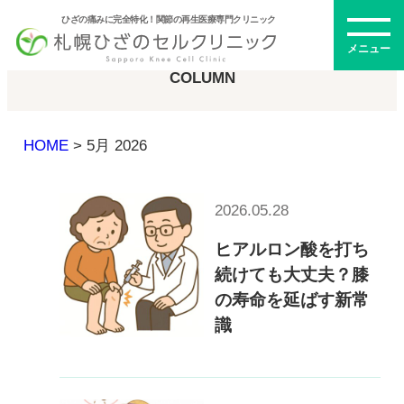
ひざの痛みに完全特化！関節の再生医療専門クリニック
コラム
メニュー
COLUMN
HOME
>
5月 2026
初めての方へ
2026.05.28
メニュー・料金
ヒアルロン酸を打ち
続けても大丈夫？膝
ひざの再生医療とは
の寿命を延ばす新常
再生医療とは
識
幹細胞治療
PRP治療
ドクター紹介
幹細胞培養上清液