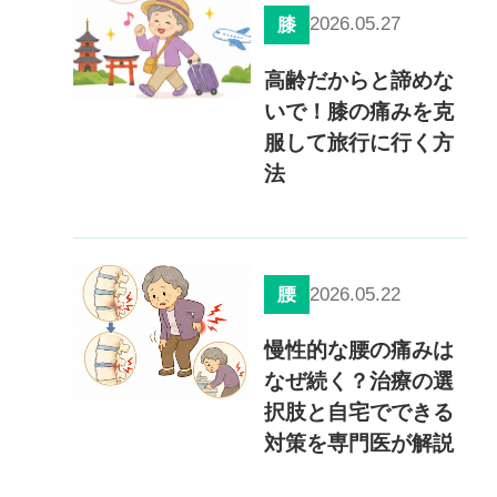
2026.05.27
膝
慢性疼痛
症例
高齢だからと諦めな
いで！膝の痛みを克
よくある質問
服して旅行に行く方
法
クリニック紹介
2026.05.22
腰
お知らせ
採用情報
コラム
慢性的な腰の痛みは
なぜ続く？治療の選
予約フォーム
択肢と自宅でできる
対策を専門医が解説
治療電話相談はこちら