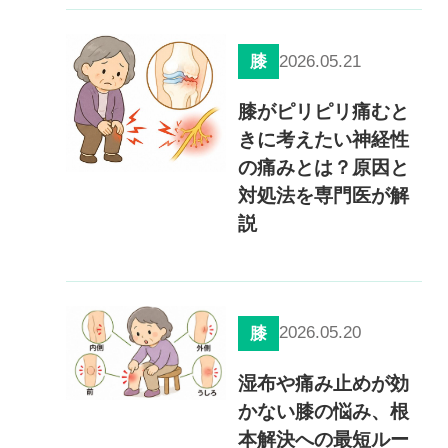
0120-117-560
2026.05.21
膝
※上記電話番号をタップで電話が繋がります
膝がピリピリ痛むと
電話受付時間：月〜金／9:00〜16:30（土日祝休）
きに考えたい神経性
の痛みとは？原因と
対処法を専門医が解
説
2026.05.20
膝
湿布や痛み止めが効
かない膝の悩み、根
本解決への最短ルー