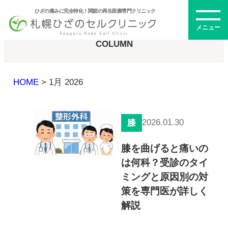
ひざの痛みに完全特化！関節の再生医療専門クリニック
コラム
メニュー
COLUMN
HOME
>
1月 2026
初めての方へ
2026.01.30
膝
メニュー・料金
膝を曲げると痛いの
は何科？受診のタイ
ひざの再生医療とは
再生医療とは
ミングと原因別の対
幹細胞治療
策を専門医が詳しく
PRP治療
解説
ドクター紹介
幹細胞培養上清液