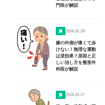
0120-117-560
門医が解説
※上記電話番号をタップで電話が繋がります
電話受付時間：月〜金／9:00〜16:30（土日祝休）
2026.01.28
膝
膝の外側が痛くて歩
けない！無理な運動
は逆効果？原因と正
しい治し方を整形外
科医が解説
2026.01.27
膝