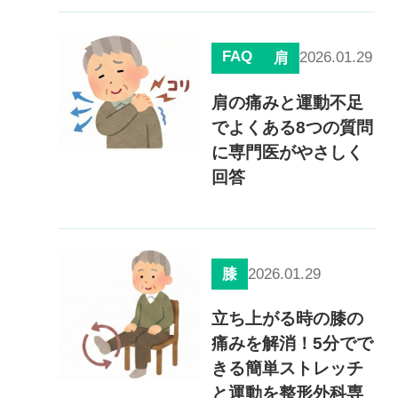
慢性疼痛
症例
FAQ
2026.01.29
肩
肩の痛みと運動不足
よくある質問
でよくある8つの質問
に専門医がやさしく
回答
クリニック紹介
お知らせ
採用情報
コラム
2026.01.29
膝
予約フォーム
立ち上がる時の膝の
痛みを解消！5分でで
きる簡単ストレッチ
治療電話相談はこちら
と運動を整形外科専