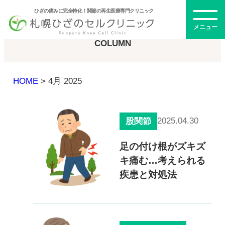
ひざの痛みに完全特化！関節の再生医療専門クリニック
コラム
メニュー
COLUMN
HOME
>
4月 2025
初めての方へ
2025.04.30
股関節
メニュー・料金
足の付け根がズキズ
キ痛む…考えられる
ひざの再生医療とは
再生医療とは
疾患と対処法
幹細胞治療
PRP治療
ドクター紹介
幹細胞培養上清液