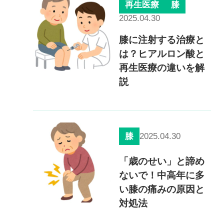
再生医療
膝
慢性疼痛
2025.04.30
症例
膝に注射する治療と
は？ヒアルロン酸と
よくある質問
再生医療の違いを解
説
クリニック紹介
2025.04.30
膝
お知らせ
採用情報
コラム
「歳のせい」と諦め
予約フォーム
ないで！中高年に多
い膝の痛みの原因と
対処法
治療電話相談はこちら