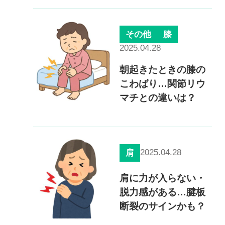
0120-117-560
※上記電話番号をタップで電話が繋がります
その他
膝
2025.04.28
電話受付時間：月〜金／9:00〜16:30（土日祝休）
朝起きたときの膝の
こわばり…関節リウ
マチとの違いは？
2025.04.28
肩
肩に力が入らない・
脱力感がある…腱板
断裂のサインかも？