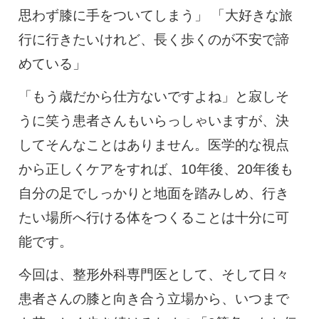
0120-117-560
思わず膝に手をついてしまう」 「大好きな旅
行に行きたいけれど、長く歩くのが不安で諦
※上記電話番号をタップで電話が繋がります
めている」
電話受付時間：月〜金／9:00〜16:30（土日祝休）
「もう歳だから仕方ないですよね」と寂しそ
うに笑う患者さんもいらっしゃいますが、決
してそんなことはありません。医学的な視点
から正しくケアをすれば、10年後、20年後も
自分の足でしっかりと地面を踏みしめ、行き
たい場所へ行ける体をつくることは十分に可
能です。
今回は、整形外科専門医として、そして日々
患者さんの膝と向き合う立場から、いつまで