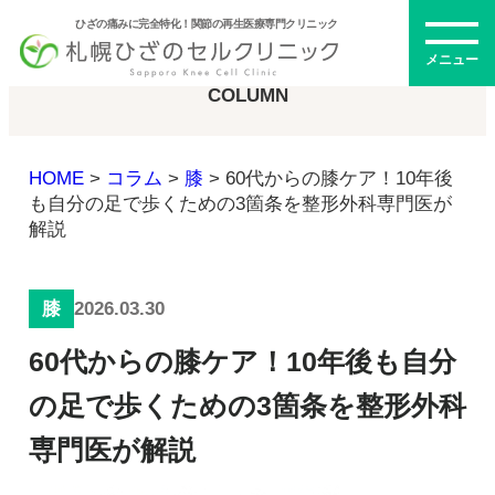
ひざの痛みに完全特化！関節の再生医療専門クリニック
コラム
メニュー
COLUMN
HOME
>
コラム
>
膝
>
60代からの膝ケア！10年後
初めての方へ
も自分の足で歩くための3箇条を整形外科専門医が
解説
メニュー・料金
2026.03.30
膝
ひざの再生医療とは
60代からの膝ケア！10年後も自分
再生医療とは
幹細胞治療
の足で歩くための3箇条を整形外科
PRP治療
専門医が解説
ドクター紹介
幹細胞培養上清液