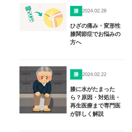
慢性疼痛
2024.02.28
膝
症例
ひざの痛み・変形性
膝関節症でお悩みの
よくある質問
方へ
クリニック紹介
2024.02.22
膝
お知らせ
採用情報
コラム
膝に水がたまった
ら？原因・対処法・
予約フォーム
再生医療まで専門医
が詳しく解説
治療電話相談はこちら