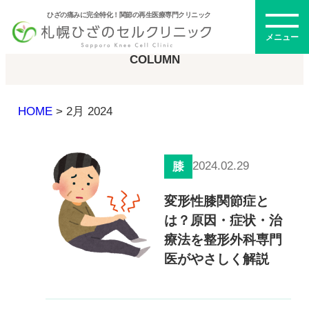
ひざの痛みに完全特化！関節の再生医療専門クリニック
コラム
メニュー
COLUMN
HOME
>
2月 2024
初めての方へ
2024.02.29
膝
メニュー・料金
変形性膝関節症と
は？原因・症状・治
ひざの再生医療とは
再生医療とは
療法を整形外科専門
幹細胞治療
医がやさしく解説
PRP治療
ドクター紹介
幹細胞培養上清液