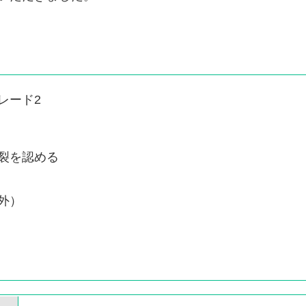
レード2
裂を認める
外）