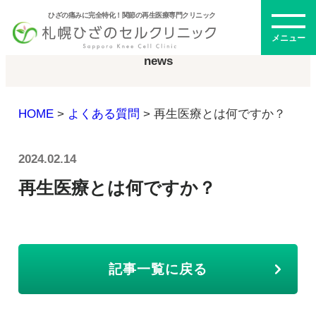
ひざの痛みに完全特化！関節の再生医療専門クリニック
お知らせ
メニュー
news
HOME
>
よくある質問
>
再生医療とは何ですか？
初めての方へ
2024.02.14
メニュー・料金
再生医療とは何ですか？
ひざの再生医療とは
再生医療とは
幹細胞治療
記事一覧に戻る
PRP治療
ドクター紹介
幹細胞培養上清液