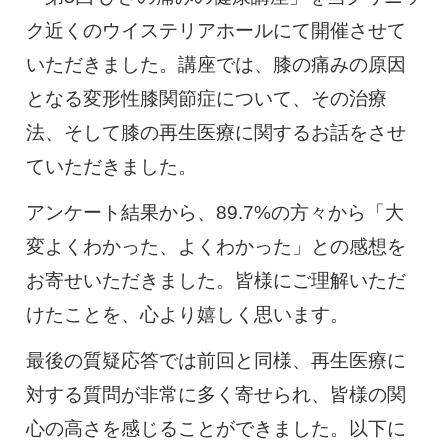
ク近くのウイステリアホールにて開催させて
慢性疼痛
症例
いただきました。講座では、膝の痛みの原因
となる変形性膝関節症について、その治療
よくある質問
法、そして膝の再生医療に関するお話をさせ
ていただきました。
クリニック紹介
アンケート結果から、89.7%の方々から「大
変よくわかった、よくわかった」との感想を
お寄せいただきました。皆様にご理解いただ
お知らせ
採用情報
コラム
けたことを、心より嬉しく思います。
予約フォーム
最後の質疑応答では前回と同様、再生医療に
対する質問が非常に多く寄せられ、皆様の関
治療電話相談はこちら
心の高さを感じることができました。以下に