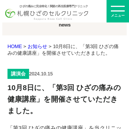
ひざの痛みに完全特化！関節の再生医療専門クリニック
お知らせ
メニュー
news
HOME
>
お知らせ
>
10月8日に、「第3回 ひざの痛
初めての方へ
みの健康講座」を開催させていただきました。
2024.10.15
講演会
メニュー・料金
10月8日に、「第3回 ひざの痛みの
ひざの再生医療とは
再生医療とは
健康講座」を開催させていただき
幹細胞治療
ました。
PRP治療
ドクター紹介
幹細胞培養上清液
「第3回 ひざの痛みの健康講座」を当クリニッ