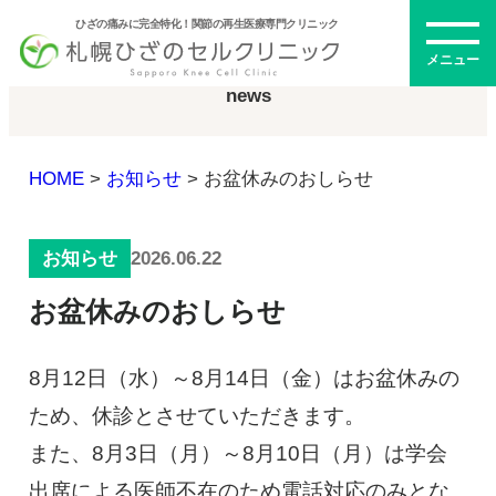
ひざの痛みに完全特化！関節の再生医療専門クリニック
お知らせ
メニュー
news
HOME
>
お知らせ
>
お盆休みのおしらせ
初めての方へ
2026.06.22
お知らせ
メニュー・料金
お盆休みのおしらせ
ひざの再生医療とは
再生医療とは
8月12日（水）～8月14日（金）はお盆休みの
幹細胞治療
ため、休診とさせていただきます。
PRP治療
また、8月3日（月）～8月10日（月）は学会
ドクター紹介
幹細胞培養上清液
出席による医師不在のため電話対応のみとな