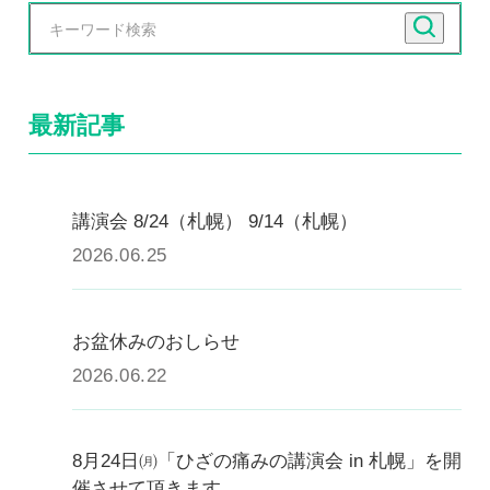
慢性疼痛
症例
最新記事
よくある質問
講演会 8/24（札幌） 9/14（札幌）
クリニック紹介
2026.06.25
お知らせ
採用情報
コラム
お盆休みのおしらせ
2026.06.22
予約フォーム
8月24日㈪「ひざの痛みの講演会 in 札幌」を開
治療電話相談はこちら
催させて頂きます