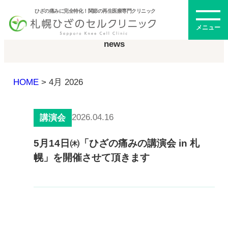
ひざの痛みに完全特化！関節の再生医療専門クリニック
お知らせ
メニュー
news
HOME
>
4月 2026
初めての方へ
2026.04.16
講演会
メニュー・料金
5月14日㈭「ひざの痛みの講演会 in 札
幌」を開催させて頂きます
ひざの再生医療とは
再生医療とは
幹細胞治療
PRP治療
ドクター紹介
幹細胞培養上清液