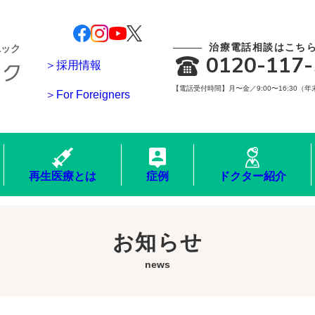
治療電話相談はこち
ニック
0120-117-
＞採用情報
【電話受付時間】月〜金／9:00〜16:30（
＞For Foreigners
再生医療とは
症例
ドクター紹介
お知らせ
news