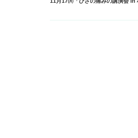
11月17㈪「ひざの痛みの講演会 i