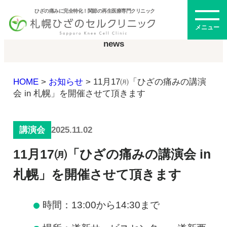
ひざの痛みに完全特化！関節の再生医療専門クリニック
お知らせ
メニュー
news
HOME
>
お知らせ
>
11月17㈪「ひざの痛みの講演
初めての方へ
会 in 札幌」を開催させて頂きます
2025.11.02
講演会
メニュー・料金
11月17㈪「ひざの痛みの講演会 in
ひざの再生医療とは
再生医療とは
札幌」を開催させて頂きます
幹細胞治療
PRP治療
時間：13:00から14:30まで
ドクター紹介
幹細胞培養上清液