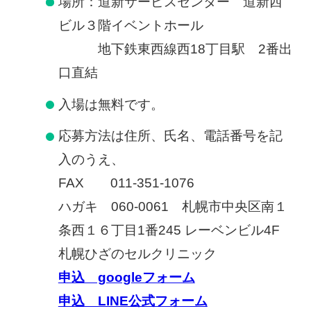
場所：道新サービスセンター 道新西
慢性疼痛
ビル３階イベントホール
症例
地下鉄東西線西18丁目駅 2番出
口直結
よくある質問
入場は無料です。
応募方法は住所、氏名、電話番号を記
クリニック紹介
入のうえ、
FAX 011-351-1076
ハガキ 060-0061 札幌市中央区南１
お知らせ
採用情報
コラム
条西１６丁目1番245 レーベンビル4F
予約フォーム
札幌ひざのセルクリニック
申込 googleフォーム
治療電話相談はこちら
申込 LINE公式フォーム