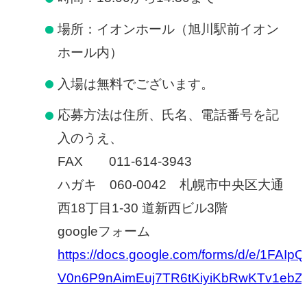
慢性疼痛
場所：イオンホール（旭川駅前イオン
症例
ホール内）
入場は無料でございます。
よくある質問
応募方法は住所、氏名、電話番号を記
入のうえ、
クリニック紹介
FAX 011-614-3943
ハガキ 060-0042 札幌市中央区大通
お知らせ
採用情報
コラム
西18丁目1-30 道新西ビル3階
googleフォーム
予約フォーム
https://docs.google.com/forms/d/e/1FAIp
V0n6P9nAimEuj7TR6tKiyiKbRwKTv1ebZ
治療電話相談はこちら