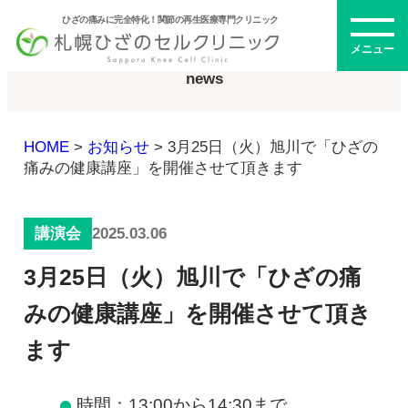
ひざの痛みに完全特化！関節の再生医療専門クリニック
お知らせ
メニュー
news
HOME
>
お知らせ
>
3月25日（火）旭川で「ひざの
初めての方へ
痛みの健康講座」を開催させて頂きます
2025.03.06
講演会
メニュー・料金
3月25日（火）旭川で「ひざの痛
ひざの再生医療とは
再生医療とは
みの健康講座」を開催させて頂き
幹細胞治療
ます
PRP治療
ドクター紹介
幹細胞培養上清液
時間：13:00から14:30まで