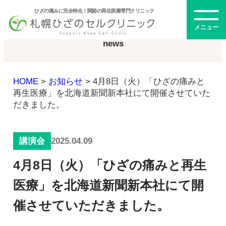
ひざの痛みに完全特化！関節の再生医療専門クリニック
お知らせ
メニュー
news
HOME
>
お知らせ
>
4月8日（火）「ひざの痛みと
初めての方へ
再生医療」を北海道新聞新本社にて開催させていた
だきました。
メニュー・料金
2025.04.09
講演会
ひざの再生医療とは
4月8日（火）「ひざの痛みと再生
再生医療とは
幹細胞治療
医療」を北海道新聞新本社にて開
PRP治療
催させていただきました。
ドクター紹介
幹細胞培養上清液