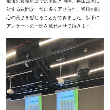
0120-117-560
最後の質疑応答では前回と同様、再生医療に
対する質問が非常に多く寄せられ、皆様の関
※上記電話番号をタップで電話が繋がります
心の高さを感じることができました。以下に
アンケートの一部を載せさせて頂きます。
電話受付時間：月〜金／9:00〜16:30（土日祝休）