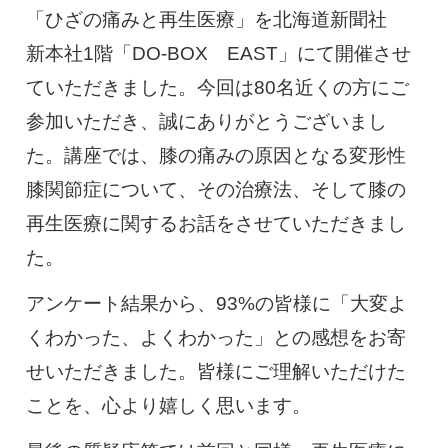
「ひざの痛みと再生医療」を北海道新聞社
慢性疼痛
症例
新本社1階「DO-BOX EAST」にて開催させ
ていただきました。今回は80名近くの方にご
参加いただき、誠にありがとうございまし
よくある質問
た。講座では、膝の痛みの原因となる変形性
膝関節症について、その治療法、そして膝の
クリニック紹介
再生医療に関するお話をさせていただきまし
た。
お知らせ
採用情報
コラム
アンケート結果から、93%の皆様に「大変よ
くわかった、よくわかった」との感想をお寄
予約フォーム
せいただきました。皆様にご理解いただけた
ことを、心より嬉しく思います。
治療電話相談はこちら