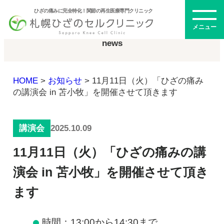
ひざの痛みに完全特化！関節の再生医療専門クリニック
お知らせ
メニュー
news
HOME
>
お知らせ
>
11月11日（火）「ひざの痛み
初めての方へ
の講演会 in 苫小牧」を開催させて頂きます
2025.10.09
講演会
メニュー・料金
11月11日（火）「ひざの痛みの講
ひざの再生医療とは
再生医療とは
演会 in 苫小牧」を開催させて頂き
幹細胞治療
ます
PRP治療
ドクター紹介
幹細胞培養上清液
時間：13:00から14:30まで