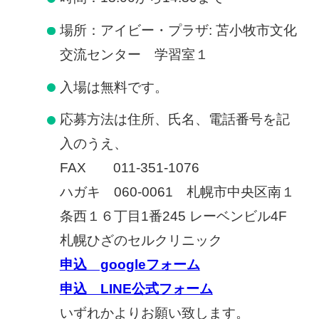
慢性疼痛
場所：アイビー・プラザ: 苫小牧市文化
症例
交流センター 学習室１
入場は無料です。
よくある質問
応募方法は住所、氏名、電話番号を記
入のうえ、
クリニック紹介
FAX 011-351-1076
ハガキ 060-0061 札幌市中央区南１
お知らせ
採用情報
コラム
条西１６丁目1番245 レーベンビル4F
札幌ひざのセルクリニック
予約フォーム
申込 googleフォーム
申込 LINE公式フォーム
治療電話相談はこちら
いずれかよりお願い致します。