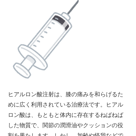
慢性疼痛
症例
よくある質問
クリニック紹介
お知らせ
採用情報
コラム
ヒアルロン酸注射は、膝の痛みを和らげるた
めに広く利用されている治療法です。ヒアル
予約フォーム
ロン酸は、もともと体内に存在するねばねば
した物質で、関節の潤滑油やクッションの役
治療電話相談はこちら
割を果たします。しかし、加齢や怪我などで