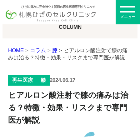
ひざの痛みに完全特化！関節の再生医療専門クリニック
コラム
メニュー
COLUMN
HOME
>
コラム
>
膝
>
ヒアルロン酸注射で膝の痛
初めての方へ
みは治る？特徴・効果・リスクまで専門医が解説
2024.06.17
再生医療
膝
メニュー・料金
ヒアルロン酸注射で膝の痛みは治
ひざの再生医療とは
再生医療とは
る？特徴・効果・リスクまで専門
幹細胞治療
医が解説
PRP治療
ドクター紹介
幹細胞培養上清液