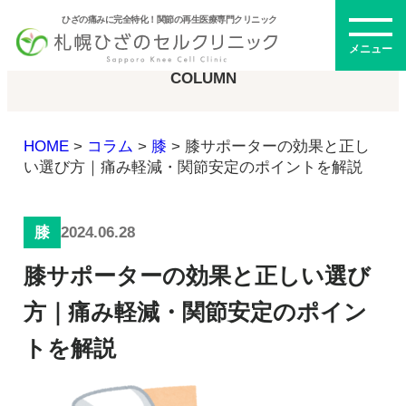
ひざの痛みに完全特化！関節の再生医療専門クリニック
コラム
メニュー
COLUMN
HOME
>
コラム
>
膝
>
膝サポーターの効果と正し
初めての方へ
い選び方｜痛み軽減・関節安定のポイントを解説
2024.06.28
膝
メニュー・料金
膝サポーターの効果と正しい選び
ひざの再生医療とは
再生医療とは
方｜痛み軽減・関節安定のポイン
幹細胞治療
トを解説
PRP治療
ドクター紹介
幹細胞培養上清液