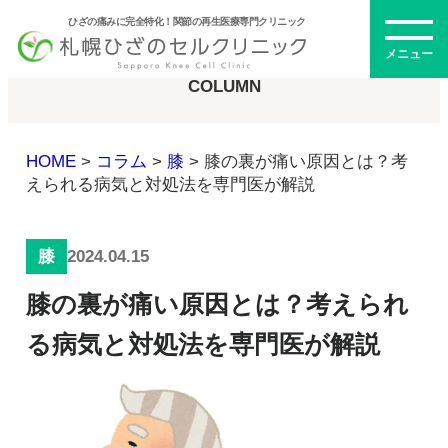
ひざの痛みに完全特化！関節の再生医療専門クリニック
コラム
メニュー
COLUMN
HOME
>
コラム
>
膝
>
膝の裏が痛い原因とは？考
初めての方へ
えられる病気と対処法を専門医が解説
2024.04.15
膝
メニュー・料金
膝の裏が痛い原因とは？考えられ
ひざの再生医療とは
再生医療とは
る病気と対処法を専門医が解説
幹細胞治療
PRP治療
ドクター紹介
幹細胞培養上清液