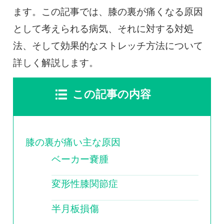
0120-117-560
ます。この記事では、膝の裏が痛くなる原因
として考えられる病気、それに対する対処
※上記電話番号をタップで電話が繋がります
法、そして効果的なストレッチ方法について
電話受付時間：月〜金／9:00〜16:30（土日祝休）
詳しく解説します。
この記事の内容
膝の裏が痛い主な原因
ベーカー嚢腫
変形性膝関節症
半月板損傷