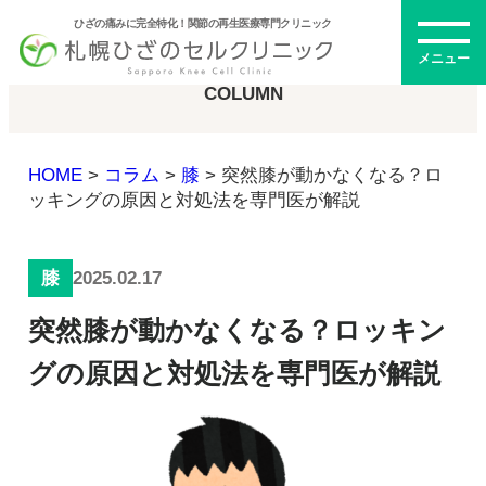
ひざの痛みに完全特化！関節の再生医療専門クリニック
コラム
メニュー
COLUMN
HOME
>
コラム
>
膝
>
突然膝が動かなくなる？ロ
初めての方へ
ッキングの原因と対処法を専門医が解説
2025.02.17
膝
メニュー・料金
突然膝が動かなくなる？ロッキン
ひざの再生医療とは
再生医療とは
グの原因と対処法を専門医が解説
幹細胞治療
PRP治療
ドクター紹介
幹細胞培養上清液