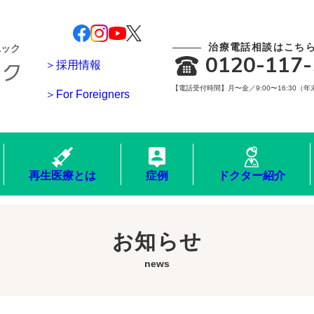
治療電話相談はこち
ニック
0120-117-
＞採用情報
【電話受付時間】月〜金／9:00〜16:30（
＞For Foreigners
再生医療とは
症例
ドクター紹介
お知らせ
news