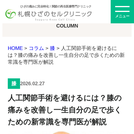
ひざの痛みに完全特化！関節の再生医療専門クリニック
コラム
メニュー
COLUMN
HOME
>
コラム
>
膝
>
人工関節手術を避けるに
初めての方へ
は？膝の痛みを改善し一生自分の足で歩くための新
常識を専門医が解説
メニュー・料金
2026.02.27
膝
ひざの再生医療とは
人工関節手術を避けるには？膝の
再生医療とは
幹細胞治療
痛みを改善し一生自分の足で歩く
PRP治療
ための新常識を専門医が解説
ドクター紹介
幹細胞培養上清液