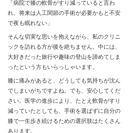
0120-117-560
「病院で膝の軟骨がすり減っていると言わ
れ、将来は人工関節の手術が必要かもと不安
※上記電話番号をタップで電話が繋がります
で夜も眠れない」
電話受付時間：月〜金／9:00〜16:30（土日祝休）
そんな切実な思いを抱えながら、私のクリニ
ックを訪れる方が後を絶ちません。中には、
大好きだった旅行や趣味の登山を諦めてしま
ったという方もいらっしゃいます。
膝に痛みがあると、どうしても気持ちが沈ん
でしまいがちですよね。でも、安心してくだ
さい。医学の進歩により、たとえ軟骨がすり
減っていたとしても、手術を選ばずに自分の
膝で一生歩き続けるための選択肢はたくさん
あります。