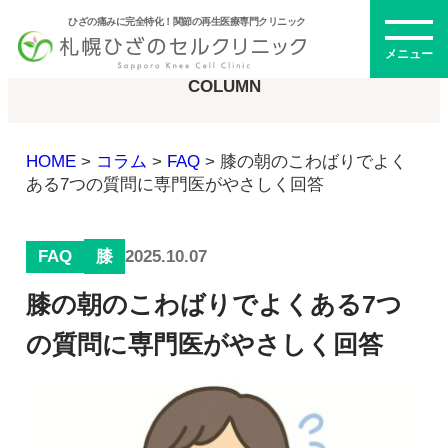
ひざの痛みに完全特化！関節の再生医療専門クリニック
コラム
メニュー
COLUMN
HOME
>
コラム
>
FAQ
>
膝の朝のこわばりでよく
初めての方へ
ある7つの質問に専門医がやさしく回答
FAQ
2025.10.07
膝
メニュー・料金
膝の朝のこわばりでよくある7つ
ひざの再生医療とは
再生医療とは
の質問に専門医がやさしく回答
幹細胞治療
PRP治療
ドクター紹介
幹細胞培養上清液