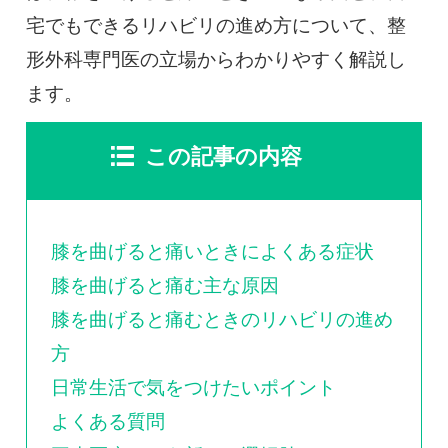
0120-117-560
宅でもできるリハビリの進め方について、整
形外科専門医の立場からわかりやすく解説し
※上記電話番号をタップで電話が繋がります
ます。
電話受付時間：月〜金／9:00〜16:30（土日祝休）
この記事の内容
膝を曲げると痛いときによくある症状
膝を曲げると痛む主な原因
膝を曲げると痛むときのリハビリの進め
方
日常生活で気をつけたいポイント
よくある質問