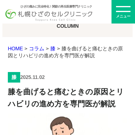
ひざの痛みに完全特化！関節の再生医療専門クリニック
コラム
メニュー
COLUMN
HOME
>
コラム
>
膝
>
膝を曲げると痛むときの原
初めての方へ
因とリハビリの進め方を専門医が解説
2025.11.02
膝
メニュー・料金
膝を曲げると痛むときの原因とリ
ひざの再生医療とは
再生医療とは
ハビリの進め方を専門医が解説
幹細胞治療
PRP治療
ドクター紹介
幹細胞培養上清液