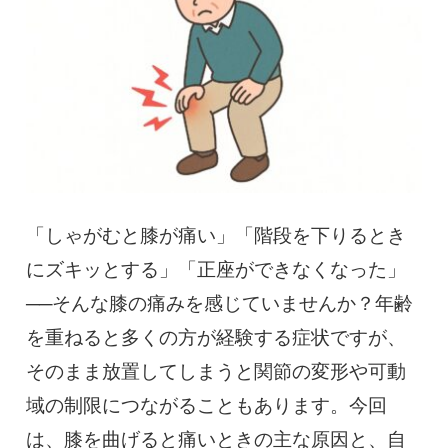
慢性疼痛
症例
よくある質問
クリニック紹介
「しゃがむと膝が痛い」「階段を下りるとき
にズキッとする」「正座ができなくなった」
お知らせ
採用情報
コラム
──そんな膝の痛みを感じていませんか？年齢
を重ねると多くの方が経験する症状ですが、
予約フォーム
そのまま放置してしまうと関節の変形や可動
域の制限につながることもあります。今回
治療電話相談はこちら
は、膝を曲げると痛いときの主な原因と、自