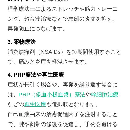
理学療法士によるストレッチや筋力トレーニ
ング、超音波治療などで患部の炎症を抑え、
再発防止につなげます。
3. 薬物療法
消炎鎮痛剤（NSAIDs）を短期間使用すること
で、痛みと炎症を軽減させます。
4. PRP療法や再生医療
症状が長引く場合や、再発を繰り返す場合に
は、
PRP（多血小板血漿）療法
や
幹細胞治療
などの
再生医療
も選択肢となります。
自己血液由来の治癒促進因子を注射すること
で、腱や靭帯の修復を促進し、手術を避ける