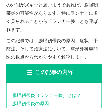
0120-117-560
の外側がズキッと痛むようであれば、腸脛靭
帯炎の可能性があります。特にランナーに多
※上記電話番号をタップで電話が繋がります
く見られることから「ランナー膝」とも呼ば
電話受付時間：月〜金／9:00〜16:30（土日祝休）
れます。
この記事では、腸脛靭帯炎の原因、症状、予
防法、そして治療法について、整形外科専門
医の視点からわかりやすく解説します。
この記事の内容
腸脛靭帯炎（ランナー膝）とは？
腸脛靭帯炎の原因