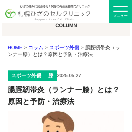
ひざの痛みに完全特化！関節の再生医療専門クリニック
コラム
メニュー
COLUMN
HOME
>
コラム
>
スポーツ外傷
>
腸脛靭帯炎（ラ
初めての方へ
ンナー膝）とは？原因と予防・治療法
2025.05.27
スポーツ外傷
膝
メニュー・料金
腸脛靭帯炎（ランナー膝）とは？
ひざの再生医療とは
再生医療とは
原因と予防・治療法
幹細胞治療
PRP治療
ドクター紹介
幹細胞培養上清液