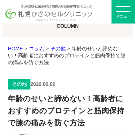
ひざの痛みに完全特化！関節の再生医療専門クリニック
コラム
メニュー
COLUMN
HOME
>
コラム
>
その他
>
年齢のせいと諦めな
初めての方へ
い！高齢者におすすめのプロテインと筋肉保持で膝
の痛みを防ぐ方法
メニュー・料金
2026.06.02
その他
ひざの再生医療とは
年齢のせいと諦めない！高齢者に
再生医療とは
幹細胞治療
おすすめのプロテインと筋肉保持
PRP治療
で膝の痛みを防ぐ方法
ドクター紹介
幹細胞培養上清液