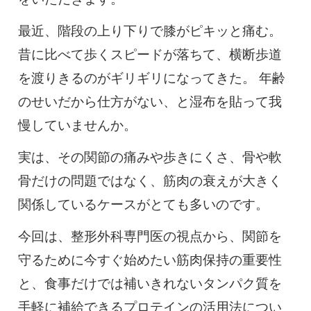
0120-117-560
最近、階段の上り下りで膝がピキッと痛む。
※上記電話番号をタップで電話が繋がります
昔に比べて歩くスピードが落ちて、横断歩道
を渡りきるのがギリギリになってきた。 年齢
電話受付時間：月〜金／9:00〜16:30（土日祝休）
のせいだから仕方がない、と湿布を貼って我
慢していませんか。
実は、その関節の痛みや歩きにくさ、骨や軟
骨だけの問題ではなく、筋肉の衰えが大きく
関係しているケースがとても多いのです。
今回は、整形外科専門医の視点から、関節を
守るために今すぐ始めたい筋肉保持の重要性
と、食事だけでは補いきれないタンパク質を
手軽に補給できるプロテインの活用法につい