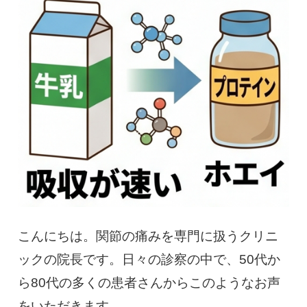
慢性疼痛
症例
よくある質問
クリニック紹介
お知らせ
採用情報
コラム
こんにちは。関節の痛みを専門に扱うクリニ
予約フォーム
ックの院長です。日々の診察の中で、50代か
ら80代の多くの患者さんからこのようなお声
治療電話相談はこちら
をいただきます。