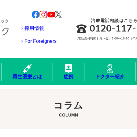
治療電話相談はこち
ニック
0120-117-
＞採用情報
【電話受付時間】月〜金／9:00〜16:30（
＞For Foreigners
再生医療とは
症例
ドクター紹介
コラム
COLUMN