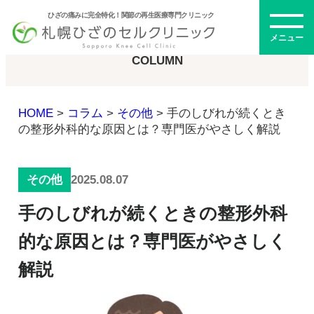
ひざの痛みに完全特化！関節の再生医療専門クリニック
コラム
メニュー
COLUMN
HOME
>
コラム
>
その他
>
手のしびれが続くとき
初めての方へ
の整形外科的な原因とは？専門医がやさしく解説
2025.08.07
その他
メニュー・料金
手のしびれが続くときの整形外科
ひざの再生医療とは
再生医療とは
的な原因とは？専門医がやさしく
幹細胞治療
解説
PRP治療
ドクター紹介
幹細胞培養上清液