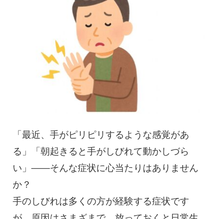
慢性疼痛
症例
よくある質問
クリニック紹介
「最近、手がピリピリするような感覚があ
お知らせ
採用情報
コラム
る」「朝起きると手がしびれて動かしづら
い」――そんな症状に心当たりはありません
予約フォーム
か？
手のしびれは多くの方が経験する症状です
治療電話相談はこちら
が、原因はさまざまで、放っておくと日常生