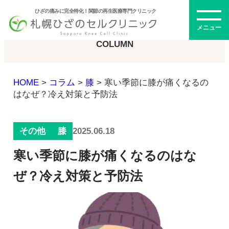
ひざの痛みに完全特化！関節の再生医療専門クリニック
コラム
メニュー
COLUMN
HOME
>
コラム
>
膝
>
寒い季節に膝が痛くなるの
初めての方へ
はなぜ？冷え対策と予防法
2025.06.18
その他
膝
メニュー・料金
寒い季節に膝が痛くなるのはな
ひざの再生医療とは
再生医療とは
ぜ？冷え対策と予防法
幹細胞治療
PRP治療
ドクター紹介
幹細胞培養上清液