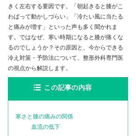
0120-117-560
きく左右する要因です。「朝起きると膝がこ
わばって動かしづらい」「冷たい風に当たる
※上記電話番号をタップで電話が繋がります
と痛みが増す」といった声も多く聞かれま
電話受付時間：月〜金／9:00〜16:30（土日祝休）
す。ではなぜ、寒い時期になると膝が痛くな
るのでしょうか？その原因と、今からできる
冷え対策・予防法について、整形外科専門医
の視点から解説します。
この記事の内容
寒さと膝の痛みの関係
血流の低下