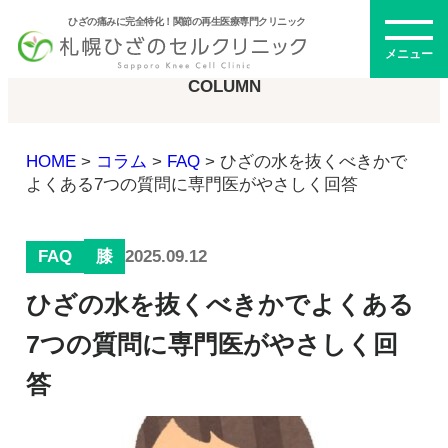
ひざの痛みに完全特化！関節の再生医療専門クリニック
コラム
メニュー
COLUMN
HOME
>
コラム
>
FAQ
>
ひざの水を抜くべきかで
初めての方へ
よくある7つの質問に専門医がやさしく回答
FAQ
2025.09.12
膝
メニュー・料金
ひざの水を抜くべきかでよくある
ひざの再生医療とは
再生医療とは
7つの質問に専門医がやさしく回
幹細胞治療
答
PRP治療
ドクター紹介
幹細胞培養上清液