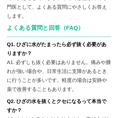
0120-117-560
門医として、よくある質問にやさしくお答え
します。
※上記電話番号をタップで電話が繋がります
よくある質問と回答（FAQ）
電話受付時間：月〜金／9:00〜16:30（土日祝休）
Q1. ひざに水がたまったら必ず抜く必要があ
りますか？
A1. 必ずしも抜く必要はありません。痛みや腫
れが強い場合や、日常生活に支障があるとき
に行うことが多いです。軽度の場合は安静や
薬で改善することもあります。
Q2. ひざの水を抜くとクセになるって本当で
すか？