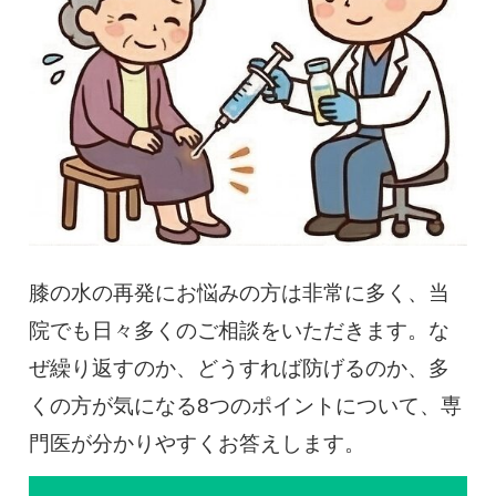
慢性疼痛
症例
よくある質問
クリニック紹介
膝の水の再発にお悩みの方は非常に多く、当
院でも日々多くのご相談をいただきます。な
お知らせ
採用情報
コラム
ぜ繰り返すのか、どうすれば防げるのか、多
予約フォーム
くの方が気になる8つのポイントについて、専
門医が分かりやすくお答えします。
治療電話相談はこちら