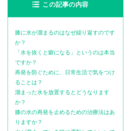
0120-117-560
この記事の内容
※上記電話番号をタップで電話が繋がります
膝に水が溜まるのはなぜ繰り返すのです
電話受付時間：月〜金／9:00〜16:30（土日祝休）
か？
「水を抜くと癖になる」というのは本当
ですか？
再発を防ぐために、日常生活で気をつけ
ることは？
溜まった水を放置するとどうなります
か？
膝の水の再発を止めるための治療法はあ
りますか？