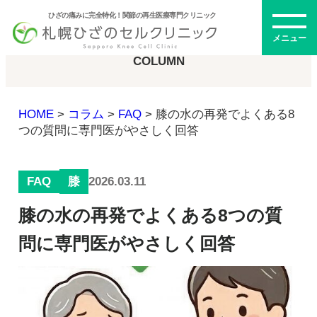
ひざの痛みに完全特化！関節の再生医療専門クリニック
コラム
メニュー
COLUMN
HOME
>
コラム
>
FAQ
>
膝の水の再発でよくある8
初めての方へ
つの質問に専門医がやさしく回答
FAQ
2026.03.11
膝
メニュー・料金
膝の水の再発でよくある8つの質
ひざの再生医療とは
再生医療とは
問に専門医がやさしく回答
幹細胞治療
PRP治療
ドクター紹介
幹細胞培養上清液