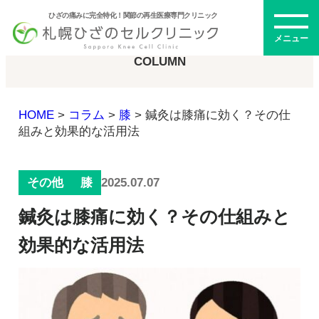
ひざの痛みに完全特化！関節の再生医療専門クリニック
コラム
メニュー
COLUMN
HOME
>
コラム
>
膝
>
鍼灸は膝痛に効く？その仕
初めての方へ
組みと効果的な活用法
2025.07.07
その他
膝
メニュー・料金
鍼灸は膝痛に効く？その仕組みと
ひざの再生医療とは
再生医療とは
効果的な活用法
幹細胞治療
PRP治療
ドクター紹介
幹細胞培養上清液