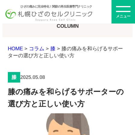
ひざの痛みに完全特化！関節の再生医療専門クリニック
コラム
メニュー
COLUMN
HOME
>
コラム
>
膝
>
膝の痛みを和らげるサポー
初めての方へ
ターの選び方と正しい使い方
2025.05.08
膝
メニュー・料金
膝の痛みを和らげるサポーターの
ひざの再生医療とは
再生医療とは
選び方と正しい使い方
幹細胞治療
PRP治療
ドクター紹介
幹細胞培養上清液