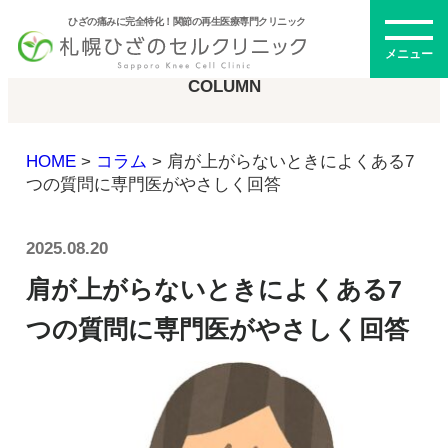
ひざの痛みに完全特化！関節の再生医療専門クリニック
コラム
メニュー
COLUMN
HOME
>
コラム
>
肩が上がらないときによくある7
初めての方へ
つの質問に専門医がやさしく回答
2025.08.20
メニュー・料金
肩が上がらないときによくある7
ひざの再生医療とは
つの質問に専門医がやさしく回答
再生医療とは
幹細胞治療
PRP治療
ドクター紹介
幹細胞培養上清液