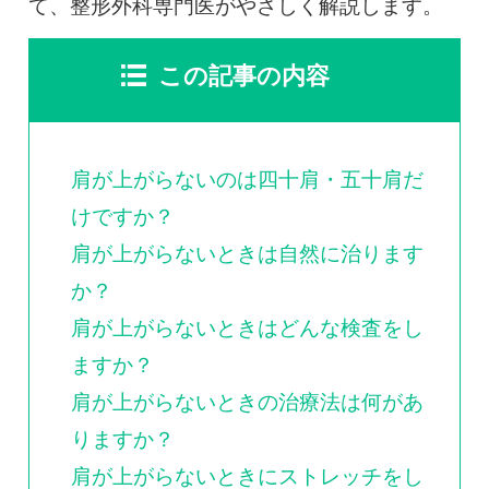
0120-117-560
て、整形外科専門医がやさしく解説します。
※上記電話番号をタップで電話が繋がります
この記事の内容
電話受付時間：月〜金／9:00〜16:30（土日祝休）
肩が上がらないのは四十肩・五十肩だ
けですか？
肩が上がらないときは自然に治ります
か？
肩が上がらないときはどんな検査をし
ますか？
肩が上がらないときの治療法は何があ
りますか？
肩が上がらないときにストレッチをし