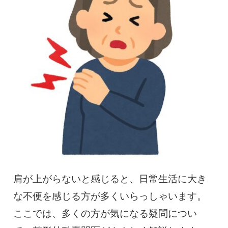
慢性疼痛
症例
よくある質問
クリニック紹介
お知らせ
採用情報
コラム
予約フォーム
肩が上がらないと感じると、日常生活に大き
な不便を感じる方が多くいらっしゃいます。
ここでは、多くの方が気になる疑問につい
治療電話相談はこちら