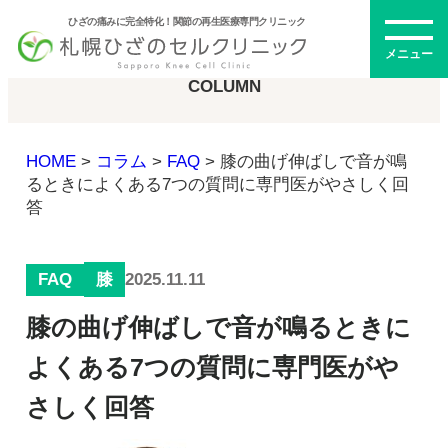
ひざの痛みに完全特化！関節の再生医療専門クリニック
コラム
メニュー
COLUMN
HOME
>
コラム
>
FAQ
>
膝の曲げ伸ばしで音が鳴
初めての方へ
るときによくある7つの質問に専門医がやさしく回
答
メニュー・料金
FAQ
2025.11.11
膝
ひざの再生医療とは
膝の曲げ伸ばしで音が鳴るときに
再生医療とは
幹細胞治療
よくある7つの質問に専門医がや
PRP治療
さしく回答
ドクター紹介
幹細胞培養上清液