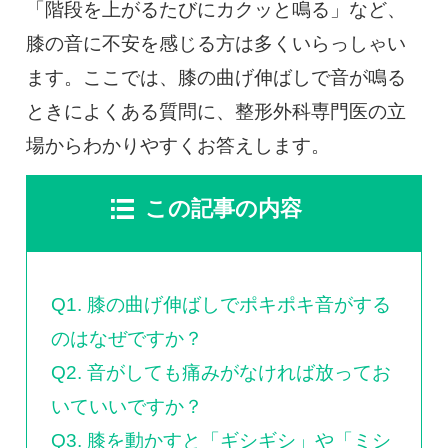
0120-117-560
「階段を上がるたびにカクッと鳴る」など、
膝の音に不安を感じる方は多くいらっしゃい
※上記電話番号をタップで電話が繋がります
ます。ここでは、膝の曲げ伸ばしで音が鳴る
ときによくある質問に、整形外科専門医の立
電話受付時間：月〜金／9:00〜16:30（土日祝休）
場からわかりやすくお答えします。
この記事の内容
Q1. 膝の曲げ伸ばしでポキポキ音がする
のはなぜですか？
Q2. 音がしても痛みがなければ放ってお
いていいですか？
Q3. 膝を動かすと「ギシギシ」や「ミシ