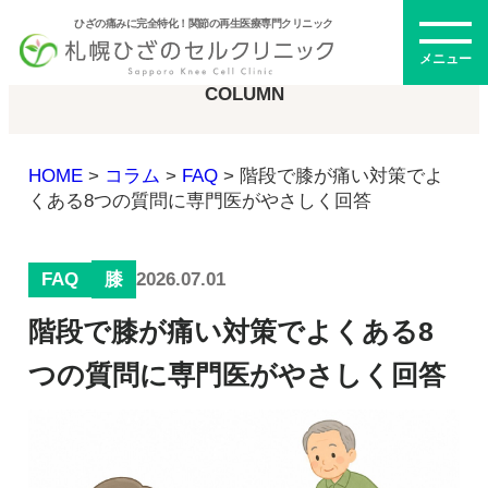
ひざの痛みに完全特化！関節の再生医療専門クリニック
コラム
メニュー
COLUMN
HOME
>
コラム
>
FAQ
>
階段で膝が痛い対策でよ
初めての方へ
くある8つの質問に専門医がやさしく回答
FAQ
2026.07.01
膝
メニュー・料金
階段で膝が痛い対策でよくある8
ひざの再生医療とは
再生医療とは
つの質問に専門医がやさしく回答
幹細胞治療
PRP治療
ドクター紹介
幹細胞培養上清液