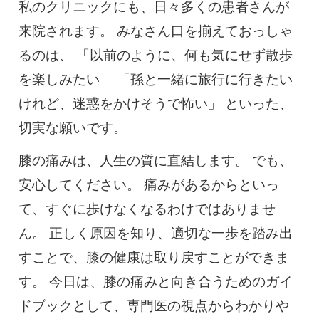
0120-117-560
私のクリニックにも、日々多くの患者さんが
来院されます。 みなさん口を揃えておっしゃ
※上記電話番号をタップで電話が繋がります
るのは、 「以前のように、何も気にせず散歩
を楽しみたい」 「孫と一緒に旅行に行きたい
電話受付時間：月〜金／9:00〜16:30（土日祝休）
けれど、迷惑をかけそうで怖い」 といった、
切実な願いです。
膝の痛みは、人生の質に直結します。 でも、
安心してください。 痛みがあるからといっ
て、すぐに歩けなくなるわけではありませ
ん。 正しく原因を知り、適切な一歩を踏み出
すことで、膝の健康は取り戻すことができま
す。 今日は、膝の痛みと向き合うためのガイ
ドブックとして、専門医の視点からわかりや