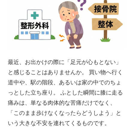
慢性疼痛
症例
よくある質問
クリニック紹介
最近、お出かけの際に「足元が心もとない」
と感じることはありませんか。 買い物へ行く
道中や、駅の階段、あるいは家の中でのちょ
お知らせ
採用情報
コラム
っとした立ち座り。 ふとした瞬間に膝に走る
痛みは、単なる肉体的な苦痛だけでなく、
予約フォーム
「このまま歩けなくなったらどうしよう」と
いう大きな不安を連れてくるものです。
治療電話相談はこちら