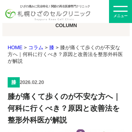
ひざの痛みに完全特化！関節の再生医療専門クリニック
コラム
メニュー
COLUMN
HOME
>
コラム
>
膝
>
膝が痛くて歩くのが不安な
初めての方へ
方へ｜何科に行くべき？原因と改善法を整形外科医
が解説
メニュー・料金
2026.02.20
膝
ひざの再生医療とは
膝が痛くて歩くのが不安な方へ｜
再生医療とは
幹細胞治療
何科に行くべき？原因と改善法を
PRP治療
整形外科医が解説
ドクター紹介
幹細胞培養上清液