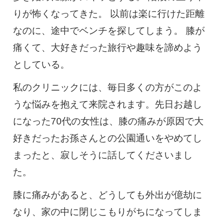
0120-117-560
りが怖くなってきた。 以前は楽に行けた距離
なのに、途中でベンチを探してしまう。 膝が
※上記電話番号をタップで電話が繋がります
痛くて、大好きだった旅行や趣味を諦めよう
電話受付時間：月〜金／9:00〜16:30（土日祝休）
としている。
私のクリニックには、毎日多くの方がこのよ
うな悩みを抱えて来院されます。先日お越し
になった70代の女性は、膝の痛みが原因で大
好きだったお孫さんとの公園通いをやめてし
まったと、寂しそうに話してくださいまし
た。
膝に痛みがあると、どうしても外出が億劫に
なり、家の中に閉じこもりがちになってしま