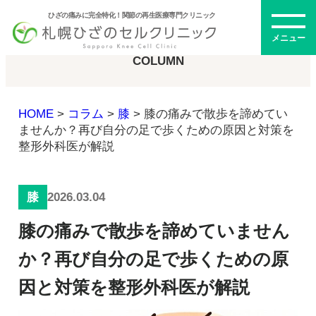
ひざの痛みに完全特化！関節の再生医療専門クリニック
コラム
メニュー
COLUMN
HOME
>
コラム
>
膝
>
膝の痛みで散歩を諦めてい
初めての方へ
ませんか？再び自分の足で歩くための原因と対策を
整形外科医が解説
メニュー・料金
2026.03.04
膝
ひざの再生医療とは
膝の痛みで散歩を諦めていません
再生医療とは
幹細胞治療
か？再び自分の足で歩くための原
PRP治療
因と対策を整形外科医が解説
ドクター紹介
幹細胞培養上清液