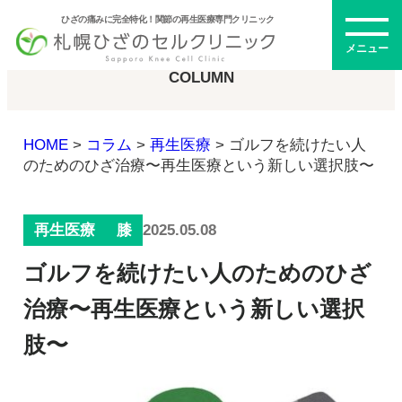
ひざの痛みに完全特化！関節の再生医療専門クリニック
コラム
メニュー
COLUMN
HOME
>
コラム
>
再生医療
>
ゴルフを続けたい人
初めての方へ
のためのひざ治療〜再生医療という新しい選択肢〜
2025.05.08
再生医療
膝
メニュー・料金
ゴルフを続けたい人のためのひざ
ひざの再生医療とは
再生医療とは
治療〜再生医療という新しい選択
幹細胞治療
肢〜
PRP治療
ドクター紹介
幹細胞培養上清液