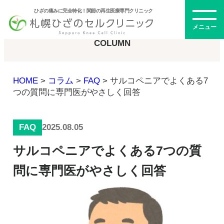
ひざの痛みに完全特化！関節の再生医療専門クリニック
コラム
メニュー
COLUMN
HOME
>
コラム
>
FAQ
>
サルコペニアでよくある7
初めての方へ
つの質問に専門医がやさしく回答
FAQ
2025.08.05
メニュー・料金
サルコペニアでよくある7つの質
ひざの再生医療とは
問に専門医がやさしく回答
再生医療とは
幹細胞治療
PRP治療
ドクター紹介
幹細胞培養上清液