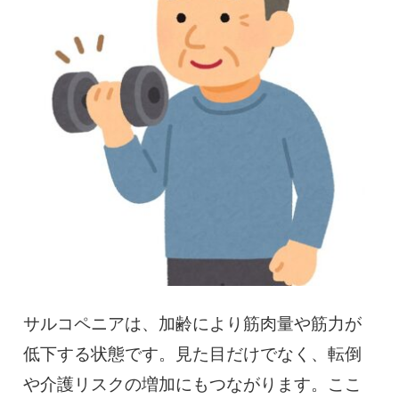
慢性疼痛
症例
よくある質問
クリニック紹介
お知らせ
採用情報
コラム
予約フォーム
サルコペニアは、加齢により筋肉量や筋力が
低下する状態です。見た目だけでなく、転倒
治療電話相談はこちら
や介護リスクの増加にもつながります。ここ