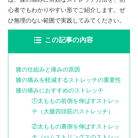
0120-117-560
心者でもわかりやすい形でご紹介します。ぜ
※上記電話番号をタップで電話が繋がります
ひ無理のない範囲で実践してみてください。
電話受付時間：月〜金／9:00〜16:30（土日祝休）
この記事の内容
膝の仕組みと痛みの原因
膝の痛みを軽減するストレッチの重要性
膝の痛みにおすすめのストレッチ
①太ももの前側を伸ばすストレッ
チ（大腿四頭筋のストレッチ）
②太ももの裏側を伸ばすストレッ
チ（ハムストリングスのストレッ