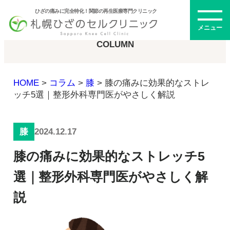
ひざの痛みに完全特化！関節の再生医療専門クリニック
コラム
メニュー
COLUMN
HOME
>
コラム
>
膝
>
膝の痛みに効果的なストレ
初めての方へ
ッチ5選｜整形外科専門医がやさしく解説
2024.12.17
膝
メニュー・料金
膝の痛みに効果的なストレッチ5
ひざの再生医療とは
再生医療とは
選｜整形外科専門医がやさしく解
幹細胞治療
説
PRP治療
ドクター紹介
幹細胞培養上清液