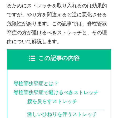
0120-117-560
るためにストレッチを取り入れるのは効果的
ですが、やり方を間違えると逆に悪化させる
※上記電話番号をタップで電話が繋がります
危険性があります。この記事では、脊柱管狭
電話受付時間：月〜金／9:00〜16:30（土日祝休）
窄症の方が避けるべきストレッチと、その理
由について解説します。
この記事の内容
脊柱管狭窄症とは？
脊柱管狭窄症で避けるべきストレッチ
腰を反らすストレッチ
激しいひねりを伴うストレッチ