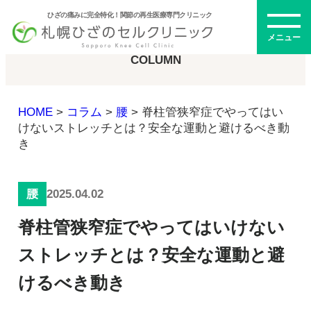
ひざの痛みに完全特化！関節の再生医療専門クリニック
コラム
メニュー
COLUMN
HOME
>
コラム
>
腰
>
脊柱管狭窄症でやってはい
初めての方へ
けないストレッチとは？安全な運動と避けるべき動
き
メニュー・料金
2025.04.02
腰
ひざの再生医療とは
脊柱管狭窄症でやってはいけない
再生医療とは
幹細胞治療
ストレッチとは？安全な運動と避
PRP治療
けるべき動き
ドクター紹介
幹細胞培養上清液