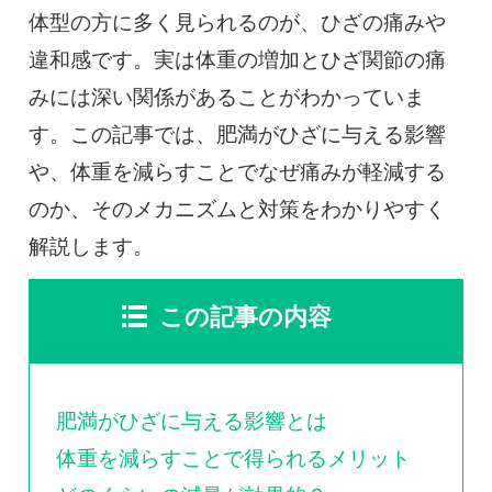
0120-117-560
体型の方に多く見られるのが、ひざの痛みや
違和感です。実は体重の増加とひざ関節の痛
※上記電話番号をタップで電話が繋がります
みには深い関係があることがわかっていま
電話受付時間：月〜金／9:00〜16:30（土日祝休）
す。この記事では、肥満がひざに与える影響
や、体重を減らすことでなぜ痛みが軽減する
のか、そのメカニズムと対策をわかりやすく
解説します。
この記事の内容
肥満がひざに与える影響とは
体重を減らすことで得られるメリット