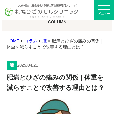
ひざの痛みに完全特化！関節の再生医療専門クリニック
コラム
メニュー
COLUMN
HOME
>
コラム
>
膝
>
肥満とひざの痛みの関係｜
初めての方へ
体重を減らすことで改善する理由とは？
2025.04.21
膝
メニュー・料金
肥満とひざの痛みの関係｜体重を
ひざの再生医療とは
再生医療とは
減らすことで改善する理由とは？
幹細胞治療
PRP治療
ドクター紹介
幹細胞培養上清液