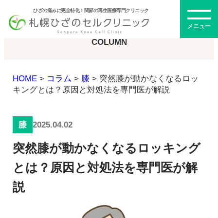
ひざの痛みに完全特化！関節の再生医療専門クリニック
コラム
メニュー
COLUMN
HOME
>
コラム
>
膝
>
突然膝が動かなくなるロッ
初めての方へ
キングとは？原因と対処法を専門医が解説
2025.04.02
膝
メニュー・料金
突然膝が動かなくなるロッキング
ひざの再生医療とは
再生医療とは
とは？原因と対処法を専門医が解
幹細胞治療
説
PRP治療
ドクター紹介
幹細胞培養上清液