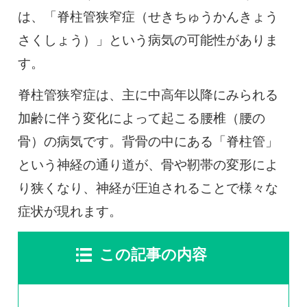
0120-117-560
は、「脊柱管狭窄症（せきちゅうかんきょう
さくしょう）」という病気の可能性がありま
※上記電話番号をタップで電話が繋がります
す。
電話受付時間：月〜金／9:00〜16:30（土日祝休）
脊柱管狭窄症は、主に中高年以降にみられる
加齢に伴う変化によって起こる腰椎（腰の
骨）の病気です。背骨の中にある「脊柱管」
という神経の通り道が、骨や靭帯の変形によ
り狭くなり、神経が圧迫されることで様々な
症状が現れます。
この記事の内容