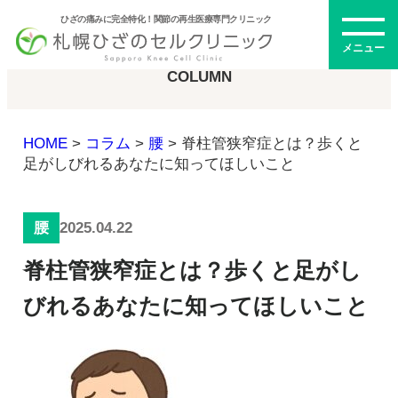
ひざの痛みに完全特化！関節の再生医療専門クリニック
コラム
メニュー
COLUMN
HOME
>
コラム
>
腰
>
脊柱管狭窄症とは？歩くと
初めての方へ
足がしびれるあなたに知ってほしいこと
2025.04.22
腰
メニュー・料金
脊柱管狭窄症とは？歩くと足がし
ひざの再生医療とは
再生医療とは
びれるあなたに知ってほしいこと
幹細胞治療
PRP治療
ドクター紹介
幹細胞培養上清液